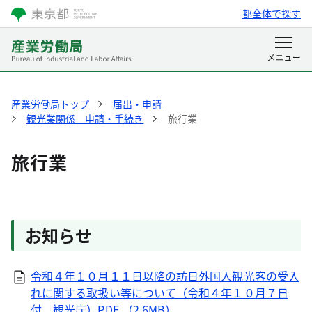
都全体で探す
産業労働局トップ
届出・申請
観光業関係 申請・手続き
旅行業
旅行業
お知らせ
令和４年１０月１１日以降の訪日外国人観光客の受入
れに関する取扱い等について（令和４年１０月７日
付 観光庁）PDF （2.6MB）