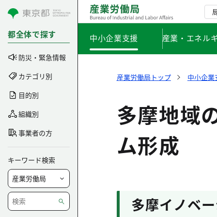
コンテンツにスキップ
都全体で探す
中小企業支援
産業・エネル
防災・緊急情報
カテゴリ別
産業労働局トップ
中小企業
目的別
多摩地域
組織別
事業者の方
ム形成
キーワード検索
多摩イノベー