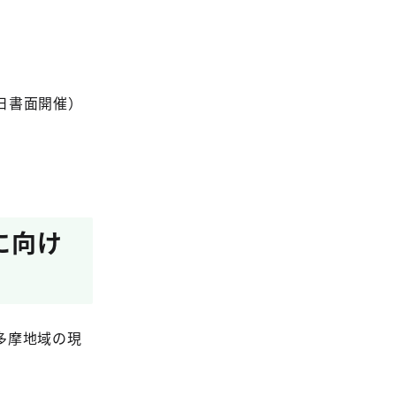
日書面開催）
に向け
多摩地域の現