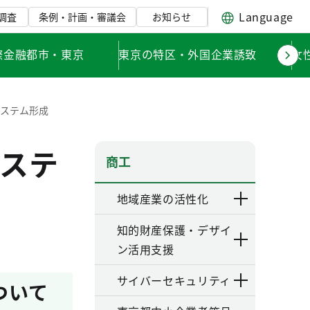
Language
調査
条例・計画・審議会
お知らせ
際金融都市・東京
東京の特区・外国企業誘致
女
システム形成
ステ
商工
地域産業の活性化
知的財産保護・デザイ
ン活用支援
サイバーセキュリティ
ついて