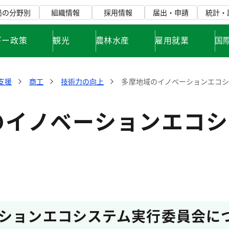
局の分野別
組織情報
採用情報
届出・申請
統計・
ギー政策
観光
農林水産
雇用就業
国
支援
商工
技術力の向上
多摩地域のイノベーションエコ
のイノベーションエコシ
ションエコシステム実行委員会に