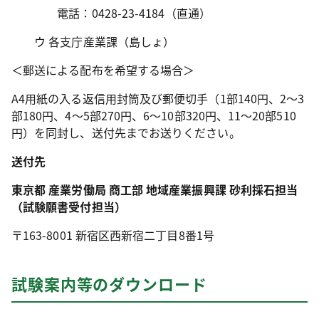
電話：0428-23-4184（直通）
ウ 各支庁産業課（島しょ）
＜郵送による配布を希望する場合＞
A4用紙の入る返信用封筒及び郵便切手（1部140円、2～3
部180円、4～5部270円、6～10部320円、11～20部510
円）を同封し、送付先までお送りください。
送付先
東京都 産業労働局 商工部 地域産業振興課 砂利採石担当
（試験願書受付担当）
〒163-8001 新宿区西新宿二丁目8番1号
試験案内等のダウンロード