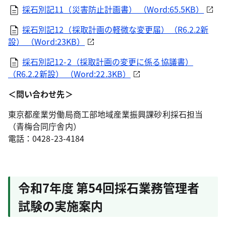
採石別記11（災害防止計画書） （Word:65.5KB）
採石別記12（採取計画の軽微な変更届）（R6.2.2新
設） （Word:23KB）
採石別記12-2（採取計画の変更に係る協議書）
（R6.2.2新設） （Word:22.3KB）
＜問い合わせ先＞
東京都産業労働局商工部地域産業振興課砂利採石担当
（青梅合同庁舎内）
電話：0428-23-4184
令和7年度 第54回採石業務管理者
試験の実施案内