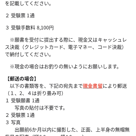
を記載してください。
２ 受験票 1通
３ 受験手数料 8,100円
※願書を受付に提出する際に、現金又はキャッシュレ
ス決裁（クレジットカード、電子マネー、コード決裁）
で納付してください。
※現金の場合はお釣りの無いようにお願いします。
【郵送の場合】
以下の書類等を、下記の宛先まで
現金書留
により郵送
（１、2、４は折り畳み可）
１ 受験願書 1通
写真の貼付は不要です。
２ 受験票 1通
３ 写真
出願
前6か月以内に撮影した、正面、上半身の無帽無