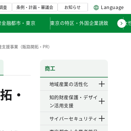
Language
調査
条例・計画・審議会
お知らせ
際金融都市・東京
東京の特区・外国企業誘致
女
発支援事業（販路開拓・PR）
商工
地域産業の活性化
拓・
知的財産保護・デザイ
ン活用支援
サイバーセキュリティ