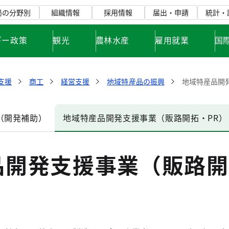
局の分野別
組織情報
採用情報
届出・申請
統計・
ギー政策
観光
農林水産
雇用就業
国
支援
商工
経営支援
地域特産品の振興
地域特産品開
（開発補助）
地域特産品開発支援事業（販路開拓・PR）
品開発支援事業（販路開