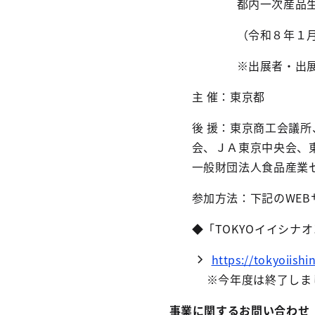
都内一次産品生
（令和８年１
※出展者・出
主 催：東京都
後 援：東京商工会議
会、ＪＡ東京中央会、
一般財団法人食品産業
参加方法：下記のWE
◆「TOKYOイイシナ
https://tokyoiishi
※今年度は終了しま
事業に関するお問い合わせ