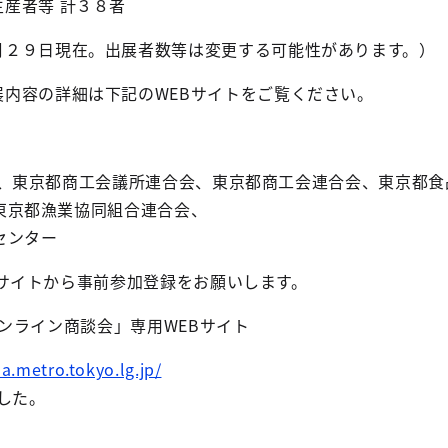
産者等 計３８者
月２９日現在。出展者数等は変更する可能性があります。）
展内容の詳細は下記のWEBサイトをご覧ください。
所、東京都商工会議所連合会、東京都商工会連合会、東京都食
東京都漁業協同組合連合会、
センター
Bサイトから事前参加登録をお願いします。
オンライン商談会」専用WEBサイト
na.metro.tokyo.lg.jp/
した。