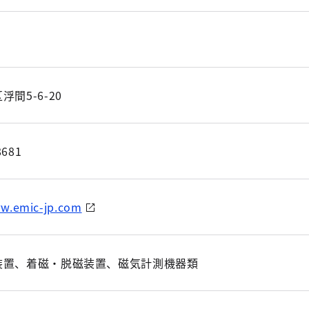
間5-6-20
8681
ww.emic-jp.com
装置、着磁・脱磁装置、磁気計測機器類