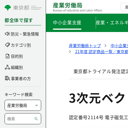
コンテンツにスキップ
都全体で探す
中小企業支援
産業・エネル
防災・緊急情報
カテゴリ別
産業労働局トップ
中小企業
21年度 認定商品一覧／東京
目的別
組織別
東京都トライアル発注認
事業者の方
3次元ベク
キーワード検索
認定番号2114号 電子磁気