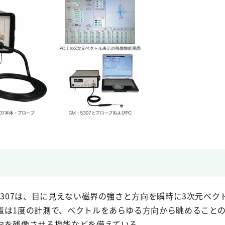
5307は、目に見えない磁界の強さと方向を瞬時に3次元ベク
置は1度の計測で、ベクトルをあらゆる方向から眺めること
向を残像させる機能などを備えている。