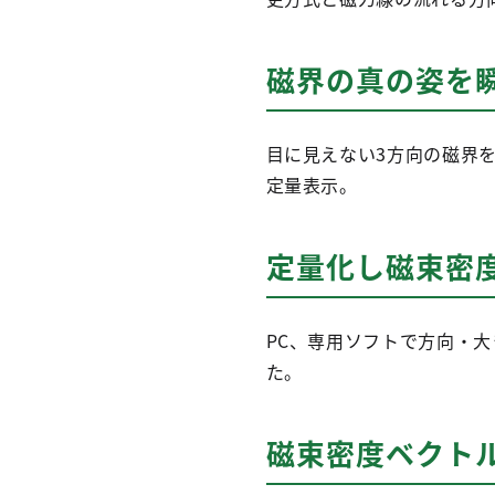
磁界の真の姿を
目に見えない3方向の磁界
定量表示。
定量化し磁束密
PC、専用ソフトで方向・
た。
磁束密度ベクト