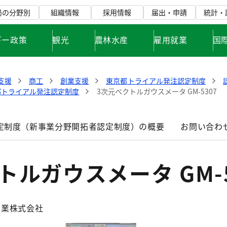
局の分野別
組織情報
採用情報
届出・申請
統計・
ギー政策
観光
農林水産
雇用就業
国
支援
商工
創業支援
東京都トライアル発注認定制度
都トライアル発注認定制度
3次元ベクトルガウスメータ GM-5307
定制度（新事業分野開拓者認定制度）の概要
お問い合わ
トルガウスメータ GM-5
工業株式会社