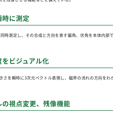
瞬時に測定
を同時測定し、その合成と方向を表す偏角、伏角を本体内部
度をビジュアル化
大きさを瞬時に3次元ベクトル表現し、磁界の流れの方向をわ
ルの視点変更、残像機能