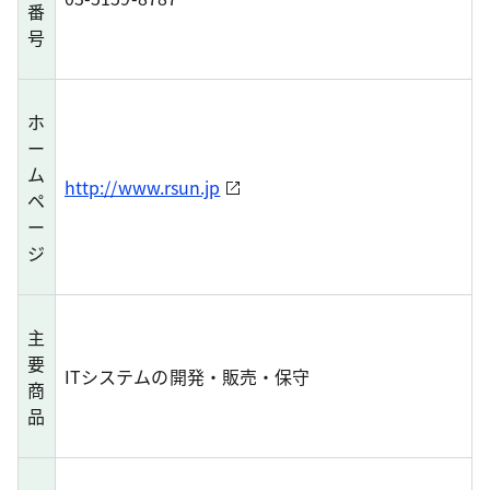
番
号
ホ
ー
ム
http://www.rsun.jp
ペ
ー
ジ
主
要
ITシステムの開発・販売・保守
商
品