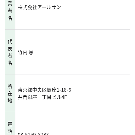
業
株式会社アールサン
者
名
代
表
竹内 憲
者
名
所
東京都中央区銀座1-18-6
在
井門銀座一丁目ビル4F
地
電
話
03-5159-8787