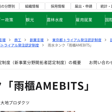
局の分野別
組織情報
採用情報
届出・申請
統計・
ギー政策
観光
農林水産
雇用就業
国
支援
商工
創業支援
東京都トライアル発注認定制度
都トライアル発注認定制度
雨水タンク「雨櫃AMEBITS」
定制度（新事業分野開拓者認定制度）の概要
お問い合わ
「雨櫃AMEBITS」
社風大地プロダクツ