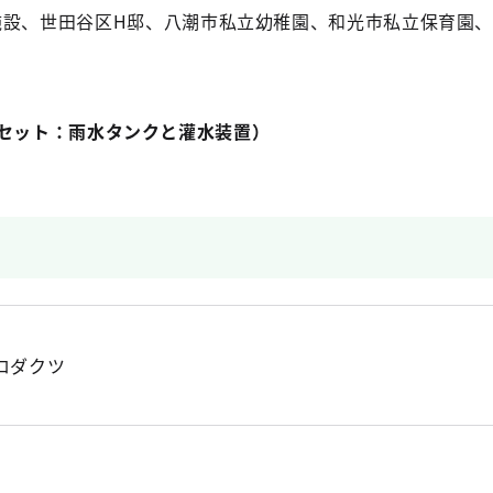
施設、世田谷区H邸、八潮市私立幼稚園、和光市私立保育園
0円（1セット：雨水タンクと灌水装置）
ロダクツ