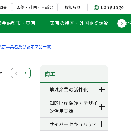
Language
調査
条例・計画・審議会
お知らせ
際金融都市・東京
東京の特区・外国企業誘致
女
認定事業者及び認定商品一覧
せ
購入商品使用評価
認定事業者及び認定商品一覧
商工
地域産業の活性化
知的財産保護・デザイ
ン活用支援
サイバーセキュリティ