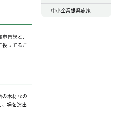
中小企業振興施策
都市景観と、
て役立てるこ
垢の木材なの
て、場を演出