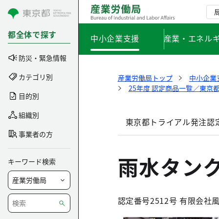
コンテンツにスキップ
都全体で探す
中小企業支援
産業・エネル
防災・緊急情報
カテゴリ別
産業労働局トップ
中小企業
25年度 認定商品一覧／東京
目的別
組織別
東京都トライアル発注認
事業者の方
雨水タンク
キーワード検索
認定番号2512号 有限会