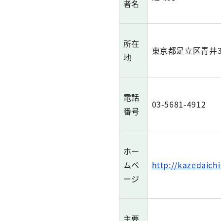
者名
所在
東京都足立区青井3-5
地
電話
03-5681-4912
番号
ホー
ムペ
http://kazedaichi
ージ
主要