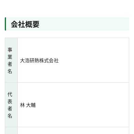
会社概要
事
業
大浩研熱株式会社
者
名
代
表
林 大輔
者
名