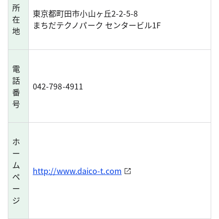
所
東京都町田市小山ヶ丘2-2-5-8
在
まちだテクノパーク センタービル1F
地
電
話
042-798-4911
番
号
ホ
ー
ム
http://www.daico-t.com
ペ
ー
ジ