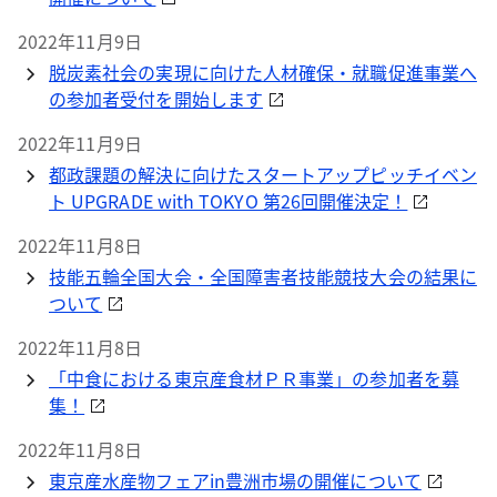
2022年11月9日
脱炭素社会の実現に向けた人材確保・就職促進事業へ
の参加者受付を開始します
2022年11月9日
都政課題の解決に向けたスタートアップピッチイベン
ト UPGRADE with TOKYO 第26回開催決定！
2022年11月8日
技能五輪全国大会・全国障害者技能競技大会の結果に
ついて
2022年11月8日
「中食における東京産食材ＰＲ事業」の参加者を募
集！
2022年11月8日
東京産水産物フェアin豊洲市場の開催について