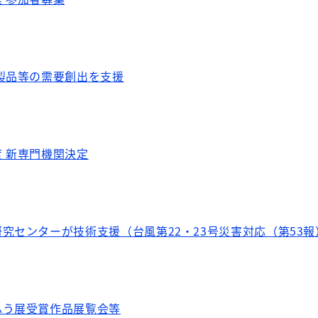
製品等の需要創出を支援
 新専門機関決定
究センターが技術支援（台風第22・23号災害対応（第53報
ふう展受賞作品展覧会等