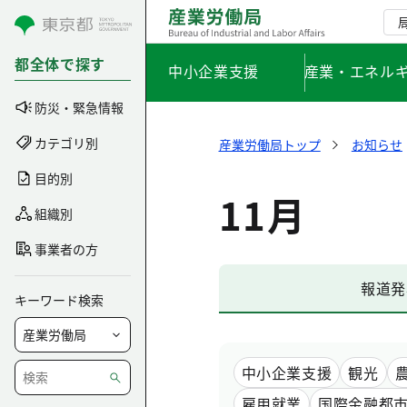
コンテンツにスキップ
都全体で探す
中小企業支援
産業・エネル
防災・緊急情報
カテゴリ別
産業労働局トップ
お知らせ
目的別
11月
組織別
事業者の方
報道発
キーワード検索
中小企業支援
観光
雇用就業
国際金融都