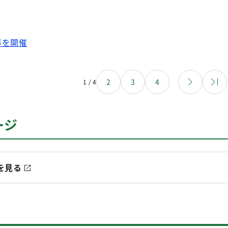
等を開催
2
3
4
1 / 4
ージ
を見る