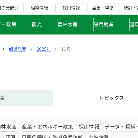
局の分野別
組織情報
採用情報
届出・申請
統計・
ギー政策
観光
農林水産
雇用就業
国
報道発表
2025年
11月
表
トピックス
農林水産
産業・エネルギー政策
採用情報
データ・資料
市・東京
東京の特区・外国企業誘致
女性活躍