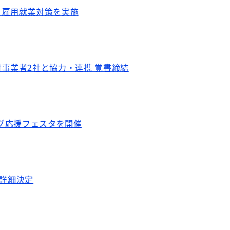
・雇用就業対策を実施
事業者2社と協力・連携 覚書締結
ング応援フェスタを開催
企画詳細決定