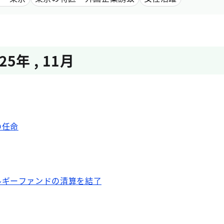
025年
,
11月
の任命
ルギーファンドの清算を結了