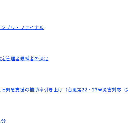
ランプリ・ファイナル
指定管理者候補者の決定
旧緊急支援の補助率引き上げ（台風第22・23号災害対応（
処分