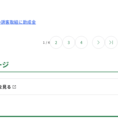
の誘客取組に助成金
2
3
4
1 / 4
ージ
を見る