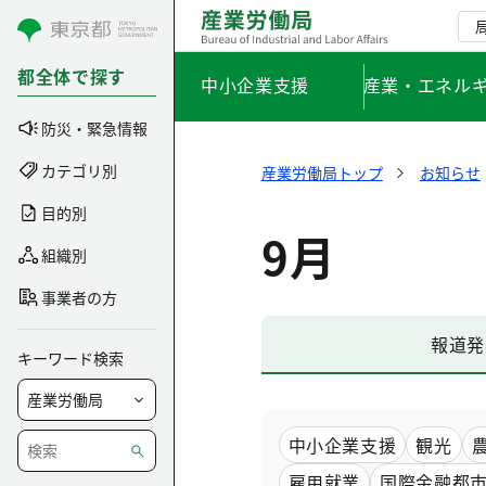
コンテンツにスキップ
都全体で探す
中小企業支援
産業・エネル
防災・緊急情報
カテゴリ別
産業労働局トップ
お知らせ
目的別
9月
組織別
事業者の方
報道発
キーワード検索
中小企業支援
観光
雇用就業
国際金融都