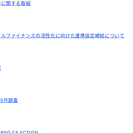
等に関する取組
ブルファイナンスの活性化に向けた連携協定締結について
催
年9月調査
O GX ACTION