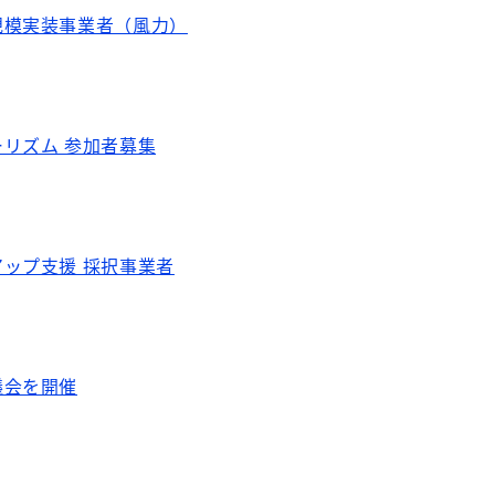
規模実装事業者（風力）
リズム 参加者募集
ップ支援 採択事業者
議会を開催