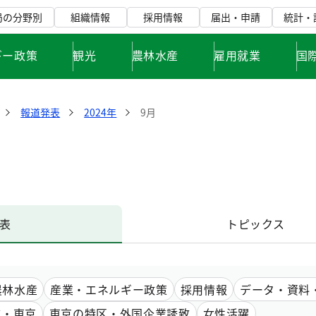
局の分野別
組織情報
採用情報
届出・申請
統計・
ギー政策
観光
農林水産
雇用就業
国
報道発表
2024年
9月
表
トピックス
農林水産
産業・エネルギー政策
採用情報
データ・資料
市・東京
東京の特区・外国企業誘致
女性活躍