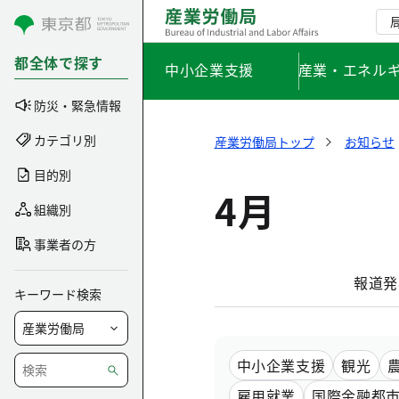
コンテンツにスキップ
都全体で探す
中小企業支援
産業・エネル
防災・緊急情報
カテゴリ別
産業労働局トップ
お知らせ
目的別
4月
組織別
事業者の方
報道発
キーワード検索
中小企業支援
観光
雇用就業
国際金融都