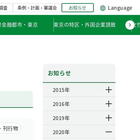
Language
調査
条例・計画・審議会
お知らせ
際金融都市・東京
東京の特区・外国企業誘致
女
お知らせ
2015年
2016年
2019年
・刊行物
2020年