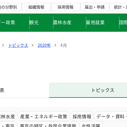
局の分野別
組織情報
採用情報
届出・申請
統計・
ギー政策
観光
農林水産
雇用就業
国
トピックス
2020年
4月
表
トピックス
農林水産
産業・エネルギー政策
採用情報
データ・資料
市・東京
東京の特区・外国企業誘致
女性活躍