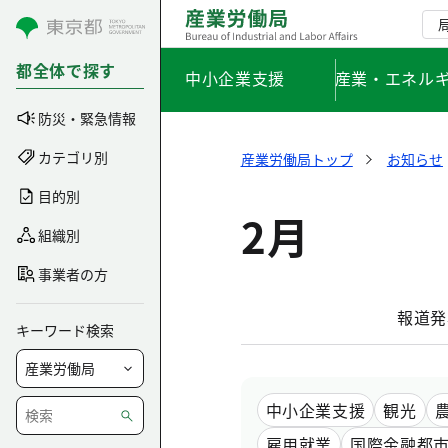
コンテンツにスキップ
都全体で探す
中小企業支援
産業・エネル
防災・緊急情報
カテゴリ別
産業労働局トップ
お知らせ
目的別
2月
組織別
事業者の方
報道発
キーワード検索
中小企業支援
観光
雇用就業
国際金融都