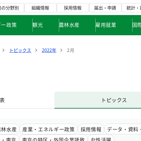
局の分野別
組織情報
採用情報
届出・申請
統計・
ギー政策
観光
農林水産
雇用就業
国
トピックス
2022年
2月
表
トピックス
農林水産
産業・エネルギー政策
採用情報
データ・資料
市・東京
東京の特区・外国企業誘致
女性活躍