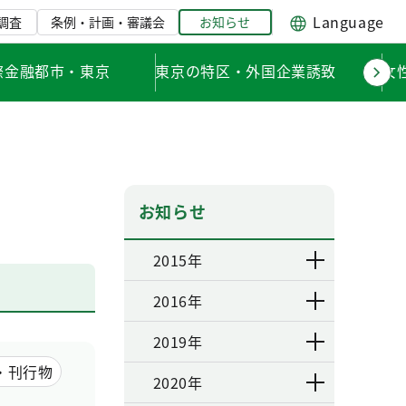
Language
調査
条例・計画・審議会
お知らせ
際金融都市・東京
東京の特区・外国企業誘致
女
お知らせ
2015年
2016年
2019年
・刊行物
2020年