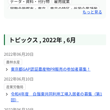
データ・資料・刊行物
雇用就業
国際金融都市・東京
東京の特区・外国企業誘致
もっと見る
女性活躍
トピックス
,
2022年
,
6月
2022年06月20日
農林水産
東京都GAP認証農産物PR販売の参加者募集！
2022年06月10日
産業労働局
令和4年度 白鬚東共同利用工場入居者の募集（第1
回）
2022年06月10日