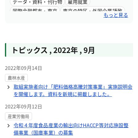
データ・資料・刊行物
雇用就業
国際金融都市・東京
東京の特区・外国企業誘致
もっと見る
女性活躍
トピックス
,
2022年
,
9月
2022年09月14日
農林水産
取組実施者向け「肥料価格高騰対策事業」実施説明会
を開催します。資料を新規に掲載しました。
2022年09月12日
産業労働局
令和４年度食品産業の輸出向けHACCP等対応施設整
備事業（国庫事業）の募集