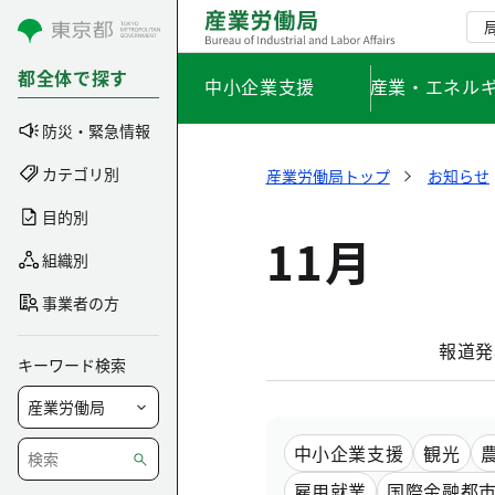
コンテンツにスキップ
都全体で探す
中小企業支援
産業・エネル
防災・緊急情報
カテゴリ別
産業労働局トップ
お知らせ
目的別
11月
組織別
事業者の方
報道発
キーワード検索
中小企業支援
観光
雇用就業
国際金融都