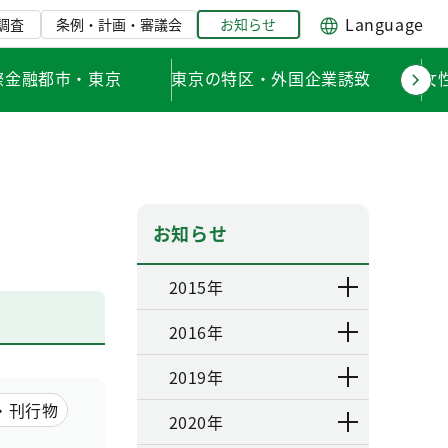
Language
調査
条例・計画・審議会
お知らせ
際金融都市・東京
東京の特区・外国企業誘致
女
お知らせ
2015年
2016年
2019年
・刊行物
2020年