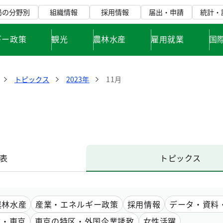
局の分野別
組織情報
採用情報
届出・申請
統計・
ギー政策
観光
農林水産
雇用就業
国
トピックス
2023年
11月
表
トピックス
農林水産
産業・エネルギー政策
採用情報
データ・資料
市・東京
東京の特区・外国企業誘致
女性活躍