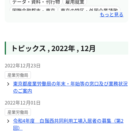
データ・資料・刊行物
雇用就業
国際金融都市・東京
東京の特区・外国企業誘致
もっと見る
女性活躍
トピックス
,
2022年
,
12月
2022年12月23日
産業労働局
東京都産業労働局の年末・年始等の窓口及び業務状況
のご案内
2022年12月01日
産業労働局
令和4年度 白鬚西共同利用工場入居者の募集（第2
回）