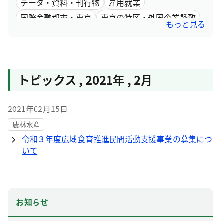
データ・資料・刊行物
雇用就業
国際金融都市・東京
東京の特区・外国企業誘致
もっと見る
女性活躍
トピックス
,
2021年
,
2月
2021年02月15日
農林水産
令和３年度広域食育推進民間活動支援事業の募集につ
いて
お知らせ