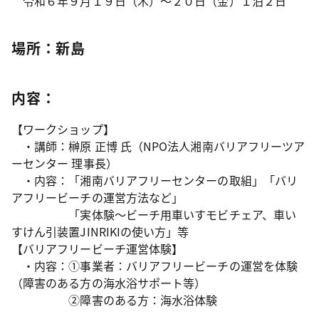
令和６年９月１９日（木）～２０日（金）１泊２日
場所：新島
内容：
【ワークショップ】
・講師：榊原 正博 氏（NPO法人湘南バリアフリーツア
ーセンター 理事長）
・内容：「湘南バリアフリーセンターの取組」「バリ
アフリービーチの運営方法など」
「実体験～ビーチ用車いすモビチェア、車い
すけん引装置JINRIKIの使い方」等
【バリアフリービーチ運営体験】
・内容：①事業者：バリアフリービーチの運営を体験
（障害のある方の海水浴サポート等）
②障害のある方：海水浴体験