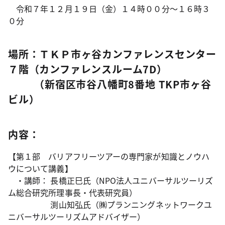
令和７年１２月１９日（金）１４時００分～１６時３
０分
場所：ＴＫＰ市ヶ谷カンファレンスセンター
７階（カンファレンスルーム7D）
（新宿区市谷八幡町8番地 TKP市ヶ谷
ビル）
内容：
【第１部 バリアフリーツアーの専門家が知識とノウハ
ウについて講義】
・講師： 長橋正巳氏（NPO法人ユニバーサルツーリズ
ム総合研究所理事長・代表研究員）
渕山知弘氏（㈱プランニングネットワークユ
ニバーサルツーリズムアドバイザー）