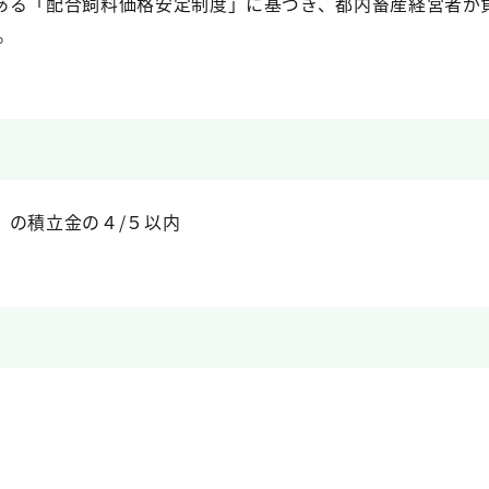
る「配合飼料価格安定制度」に基づき、都内畜産経営者が
。
の積立金の４/５以内