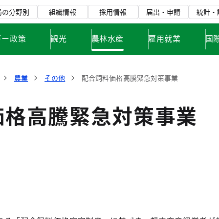
局の分野別
組織情報
採用情報
届出・申請
統計・
ギー政策
観光
農林水産
雇用就業
国
農業
その他
配合飼料価格高騰緊急対策事業
価格高騰緊急対策事業