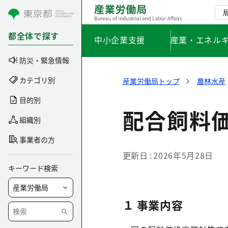
コンテンツにスキップ
都全体で探す
中小企業支援
産業・エネル
防災・緊急情報
カテゴリ別
産業労働局トップ
農林水産
目的別
配合飼料
組織別
事業者の方
更新日
2026年5月28日
キーワード検索
１ 事業内容