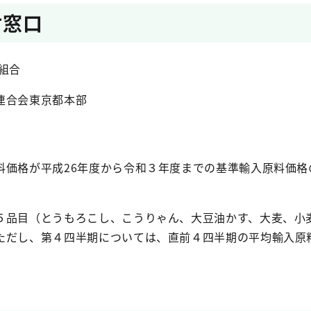
付窓口
組合
連合会東京都本部
価格が平成26年度から令和３年度までの基準輸入原料価格
５品目（とうもろこし、こうりゃん、大豆油かす、大麦、小
ただし、第４四半期については、直前４四半期の平均輸入原