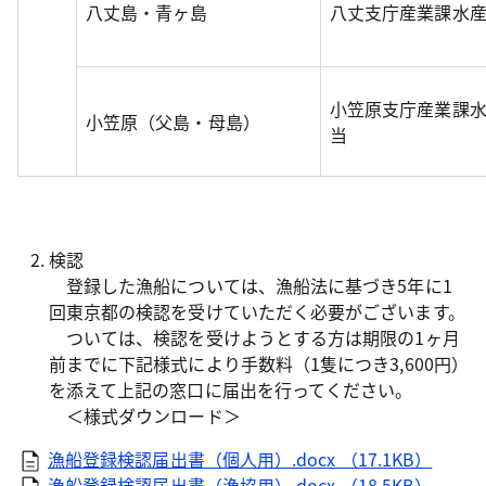
八丈島・青ヶ島
八丈支庁産業課水
小笠原支庁産業課
小笠原（父島・母島）
当
検認
登録した漁船については、漁船法に基づき5年に1
回東京都の検認を受けていただく必要がございます。
ついては、検認を受けようとする方は期限の1ヶ月
前までに下記様式により手数料（1隻につき3,600円）
を添えて上記の窓口に届出を行ってください。
＜様式ダウンロード＞
漁船登録検認届出書（個人用）.docx （17.1KB）
漁船登録検認届出書（漁協用）.docx （18.5KB）