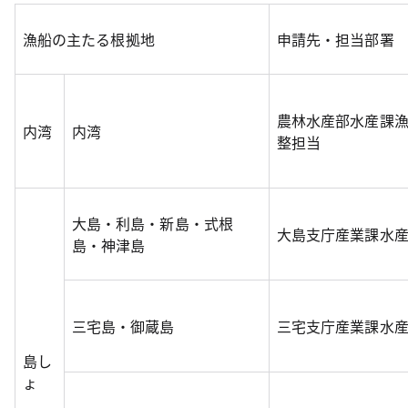
漁船の主たる根拠地
申請先・担当部署
農林水産部水産課
内湾
内湾
整担当
大島・利島・新島・式根
大島支庁産業課水
島・神津島
三宅島・御蔵島
三宅支庁産業課水
島し
ょ