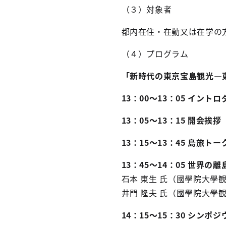
（３）対象者
都内在住・在勤又は在学の
（４）プログラム
「新時代の東京宝島観光―
13：00～13：05 イント
13：05～13：15 開会挨拶
13：15～13：45 島旅トー
13：45～14：05 世界の
石本 東生 氏（國學院大學
井門 隆夫 氏（國學院大學
14：15～15：30
シンポジ