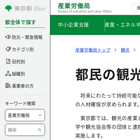
コンテンツにスキップ
都全体で探す
中小企業支援
産業・エネル
防災・緊急情報
カテゴリ別
産業労働局トップ
観光
目的別
都民の観
組織別
事業者の方
将来にわたって持続可能な
キーワード検索
の人材確保が求められます
東京都では、観光の産業と
学や観光協会等の団体と連
実施します。