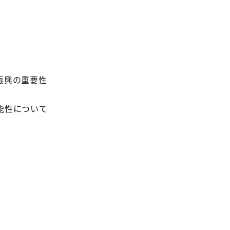
」
振興の重要性
能性について