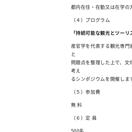
都内在住・在勤又は在学の
（４）プログラム
「持続可能な観光とツーリ
産官学を代表する観光専門
と
問題点を整理した上で、文
考え
るシンポジウムを開催しま
（５）参加費
無 料
（６）定 員
500名