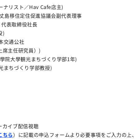
ナリスト／Hav Cafe店主)
人八丈島移住定住促進協議会副代表理事
（株）代表取締役社長
)
日本交通公社
上席主任研究員）)
 國學院大學観光まちづくり学部1年)
観光まちづくり学部教授)
ーカイブ配信視聴
こちら
）に記載の申込フォームより必要事項をご入力の上、