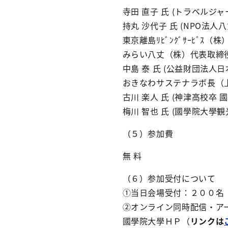
寺田 直子 氏 (トラベルジャー
持丸 沙代子 氏 (NPO法
東京離島ﾘﾋﾞﾝｸﾞｻｰﾋﾞｽ
みらい八丈（株）代表取締役
中島 泰 氏 (公益財団法人
おきなわサステナラボ長（
古川 楽人 氏 (神津高校卒
梅川 智也 氏 (國學院大學
（５）参加費
無 料
（６）参加受付について
①当日会場受付：２００名
②オンライン同時配信・ア
國學院大學ＨＰ（
リンクは