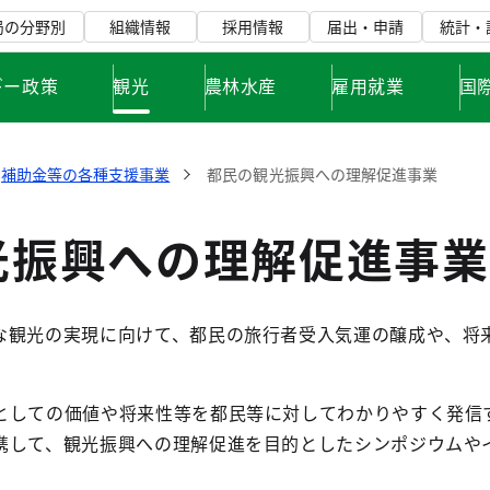
局の分野別
組織情報
採用情報
届出・申請
統計・
ギー政策
観光
農林水産
雇用就業
国
補助金等の各種支援事業
都民の観光振興への理解促進事業
光振興への理解促進事業
観光の実現に向けて、都民の旅行者受入気運の醸成や、将
。
しての価値や将来性等を都民等に対してわかりやすく発信
携して、観光振興への理解促進を目的としたシンポジウムや