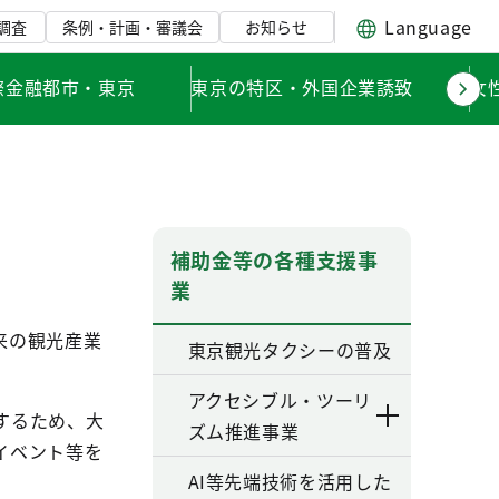
Language
調査
条例・計画・審議会
お知らせ
際金融都市・東京
東京の特区・外国企業誘致
女
補助金等の各種支援事
業
来の観光産業
東京観光タクシーの普及
アクセシブル・ツーリ
するため、大
ズム推進事業
イベント等を
AI等先端技術を活用した