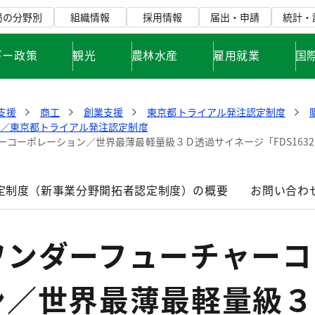
局の分野別
組織情報
採用情報
届出・申請
統計・
ギー政策
観光
農林水産
雇用就業
国
支援
商工
創業支援
東京都トライアル発注認定制度
価／東京都トライアル発注認定制度
コーポレーション／世界最薄最軽量級３Ｄ透過サイネージ「FDS1632PE
定制度（新事業分野開拓者認定制度）の概要
お問い合わ
ワンダーフューチャーコ
ン／世界最薄最軽量級３