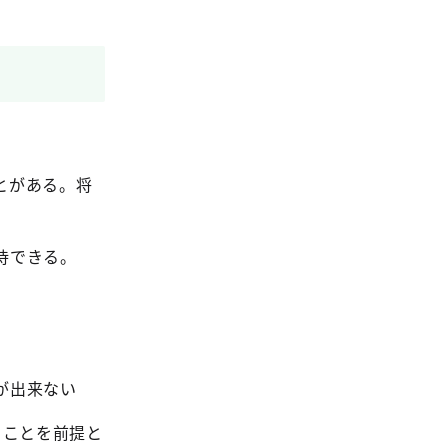
とがある。将
待できる。
が出来ない
ることを前提と