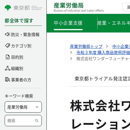
コンテンツにスキップ
都全体で探す
中小企業支援
産業・エネル
防災・緊急情報
カテゴリ別
産業労働局トップ
中小企業
令和３年度 購入商品使用評
目的別
株式会社ワンダーフューチャー
組織別
東京都トライアル発注認
事業者の方
キーワード検索
株式会社
レーショ