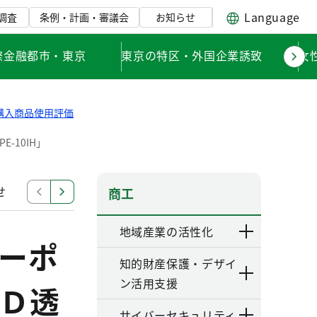
Language
調査
条例・計画・審議会
お知らせ
際金融都市・東京
東京の特区・外国企業誘致
女
購入商品使用評価
-10IH」
せ
購入商品使用評価
認定事業者及び認定商品一覧
商工
地域産業の活性化
ーポ
知的財産保護・デザイ
ン活用支援
Ｄ透
サイバーセキュリティ