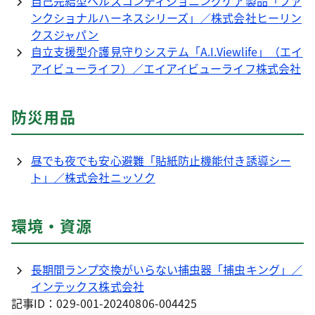
自己完結型ヘルスコンディショニングケア製品「ファ
ンクショナルハーネスシリーズ」／株式会社ヒーリン
クスジャパン
自立支援型介護見守りシステム「A.I.Viewlife」（エイ
アイビューライフ）／エイアイビューライフ株式会社
防災用品
昼でも夜でも安心避難「貼紙防止機能付き誘導シー
ト」／株式会社ニッソク
環境・資源
長期間ランプ交換がいらない捕虫器「捕虫キング」／
インテックス株式会社
記事ID：029-001-20240806-004425