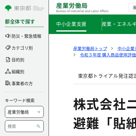
コンテンツにスキップ
都全体で探す
中小企業支援
産業・エネル
防災・緊急情報
カテゴリ別
産業労働局トップ
中小企業
令和３年度 購入商品使用評
目的別
組織別
東京都トライアル発注認
事業者の方
株式会社
キーワード検索
避難「貼