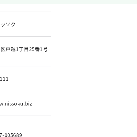
ニッソク
区戸越1丁目25番1号
6111
w.nissoku.biz
7-005689