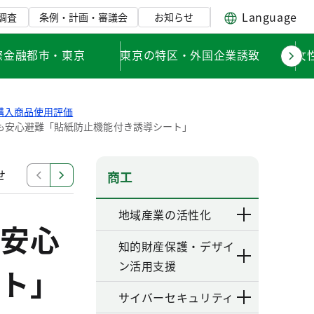
Language
調査
条例・計画・審議会
お知らせ
際金融都市・東京
東京の特区・外国企業誘致
女
購入商品使用評価
も安心避難「貼紙防止機能付き誘導シート」
せ
購入商品使用評価
認定事業者及び認定商品一覧
商工
地域産業の活性化
安心
知的財産保護・デザイ
ン活用支援
ト」
サイバーセキュリティ