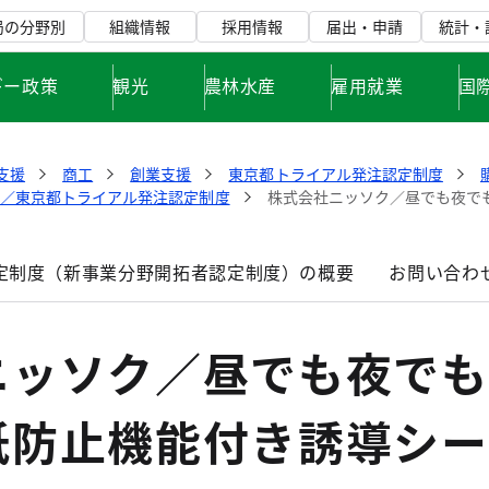
局の分野別
組織情報
採用情報
届出・申請
統計・
ギー政策
観光
農林水産
雇用就業
国
支援
商工
創業支援
東京都トライアル発注認定制度
価／東京都トライアル発注認定制度
株式会社ニッソク／昼でも夜で
定制度（新事業分野開拓者認定制度）の概要
お問い合わ
ニッソク／昼でも夜でも
紙防止機能付き誘導シー