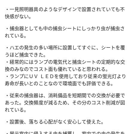
・一見照明器具のようなデザインで設置されていても不
快感がない。
・捕虫器としても中の捕虫シートにしっかり虫が捕虫さ
れている。
・ハエの発生の多い場所に設置してすぐに、シートを覆
うほど捕虫できた。
・経常的にはランプの電気代と捕虫シートの定期的な交
換のみなのでコスト面も優れていると思われる。
・ランプにＵＶ ＬＥＤを使用しており従来の蛍光灯より
寿命が長いとのことなので環境面でも評価できる。
・従来の捕虫器は、消耗備品を短期間での交換が必要で
あった。交換頻度が減るため、その分のコスト削減が図
れている。
・設置後、落ちる心配がなく安心して使えた。
・展示室内に侵入する虫を捕獲し、室内での虫の発生を