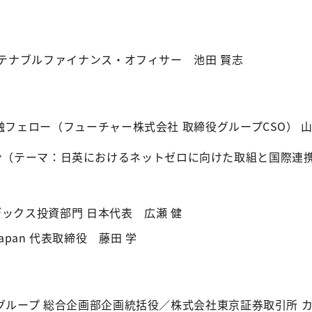
ステナブルファイナンス・オフィサー 池田 賢志
フェロー（フューチャー株式会社 取締役グループCSO） 山
ン（テーマ：日英におけるネットゼロに向けた取組と国際連
ンデックス投資部門 日本代表 広瀬 健
s Japan 代表取締役 藤田 学
グループ 総合企画部企画統括役／株式会社東京証券取引所 