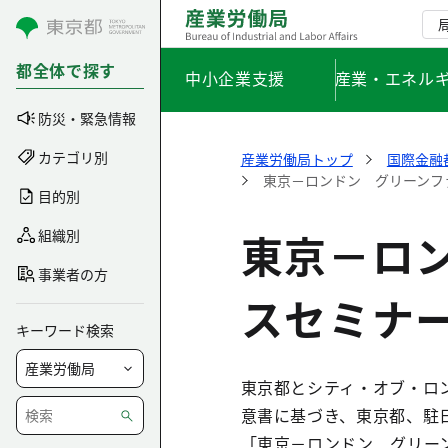
コンテンツにスキップ
都全体で探す
中小企業支援
産業・エネル
防災・緊急情報
カテゴリ別
産業労働局トップ
国際金融
東京－ロンドン グリーンファ
目的別
東京－ロ
組織別
事業者の方
スセミナー
キーワード検索
東京都とシティ・オブ・ロン
意書に基づき、東京都、駐
「東京－ロンドン グリー