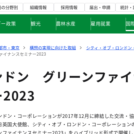
局の分野別
組織情報
採用情報
届出・申請
統計・
ギー政策
観光
農林水産
雇用就業
国
都市・東京
構想の実現に向けた取組
シティ・オブ・ロンドン
イナンスセミナー2023
ンドン グリーンファイ
2023
ドン・コーポレーションが2017年12月に締結した交流・
日英国大使館、シティ・オブ・ロンドン・コーポレーション
ンファイナンスセミナー2023」をハイブリッド形式で開催