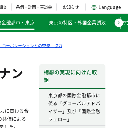
Language
調査
条例・計画・審議会
お知らせ
際金融都市・東京
東京の特区・外国企業誘致
女
・コーポレーションとの交流・協力
ナン
構想の実現に向けた取
組
東京都の国際金融都市に
係る「グローバルアドバ
協力に関わる合
イザー」及び「国際金融
の共催による
フェロー」
しました。