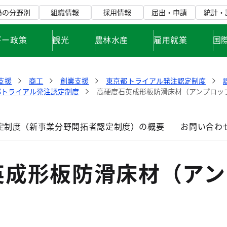
局の分野別
組織情報
採用情報
届出・申請
統計・
ギー政策
観光
農林水産
雇用就業
国
支援
商工
創業支援
東京都トライアル発注認定制度
都トライアル発注認定制度
高硬度石英成形板防滑床材（アンプロッ
定制度（新事業分野開拓者認定制度）の概要
お問い合わ
英成形板防滑床材（アン