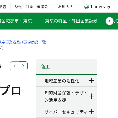
Language
調査
条例・計画・審議会
お知らせ
際金融都市・東京
東京の特区・外国企業誘致
女
認定事業者及び認定商品一覧
プ）
せ
購入商品使用評価
認定事業者及び認定商品一覧
商工
地域産業の活性化
プロ
知的財産保護・デザイ
ン活用支援
サイバーセキュリティ