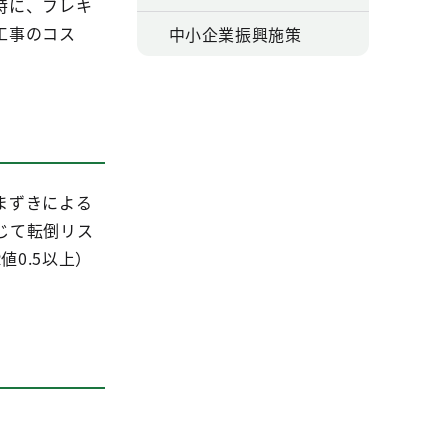
特に、フレキ
工事のコス
中小企業振興施策
まずきによる
じて転倒リス
値0.5以上）