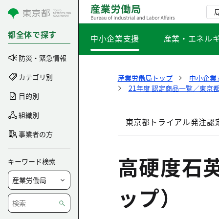
コンテンツにスキップ
都全体で探す
中小企業支援
産業・エネル
防災・緊急情報
カテゴリ別
産業労働局トップ
中小企業
21年度 認定商品一覧／東京
目的別
組織別
東京都トライアル発注認
事業者の方
高硬度石
キーワード検索
ップ）