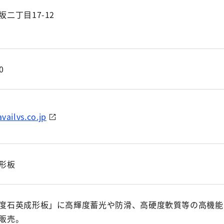
二丁目17-12
0
vailvs.co.jp
形板
度石英成形板」に高輝度蓄光や防滑、高硬度軟質等の高機能
販売。