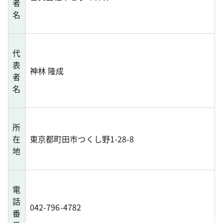
者
名
代
表
神林 隆成
者
名
所
在
東京都町田市つくし野1-28-8
地
電
話
042-796-4782
番