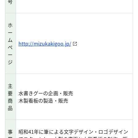
号
ホ
ー
ム
http://mizukakigoo.jp/
ペ
ー
ジ
主
要
水書きグーの企画・販売
商
木製看板の製造・販売
品
事
昭和41年に筆による文字デザイン・ロゴデザイン