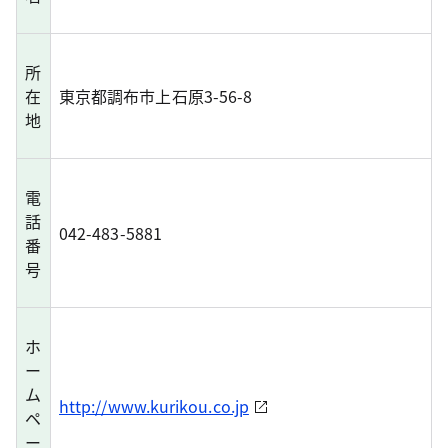
所
在
東京都調布市上石原3-56-8
地
電
話
042-483-5881
番
号
ホ
ー
ム
http://www.kurikou.co.jp
ペ
ー