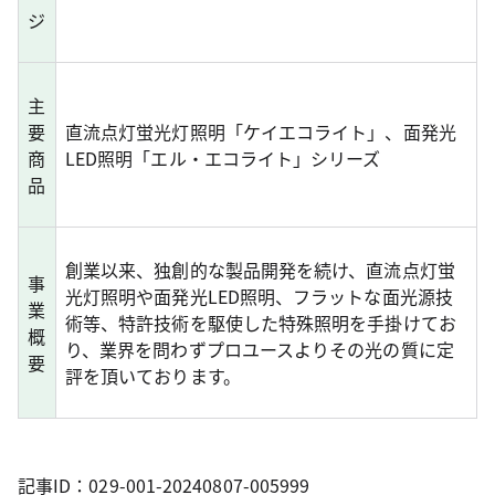
ジ
主
要
直流点灯蛍光灯照明「ケイエコライト」、面発光
商
LED照明「エル・エコライト」シリーズ
品
創業以来、独創的な製品開発を続け、直流点灯蛍
事
光灯照明や面発光LED照明、フラットな面光源技
業
術等、特許技術を駆使した特殊照明を手掛けてお
概
り、業界を問わずプロユースよりその光の質に定
要
評を頂いております。
記事ID：029-001-20240807-005999