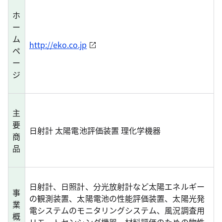
ホ
ー
ム
http://eko.co.jp
ペ
ー
ジ
主
要
日射計 太陽電池評価装置 理化学機器
商
品
日射計、日照計、分光放射計など太陽エネルギー
事
の観測装置、太陽電池の性能評価装置、太陽光発
業
電システムのモニタリングシステム、風況調査用
概
リモートセンシング機器、材料評価のための物性