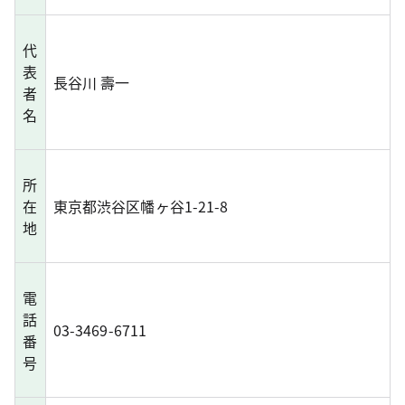
代
表
長谷川 壽一
者
名
所
在
東京都渋谷区幡ヶ谷1-21-8
地
電
話
03-3469-6711
番
号