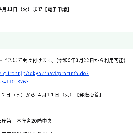
ら4月11日（火）まで【電子申請】
ビスにて受け付けます。(令和5年3月22日から利用可能)
elg-front.jp/tokyo2/navi/procInfo.do?
e=11013263
２２日（水）から ４月1１日（火）【郵送必着】
 都庁第一本庁舎20階中央