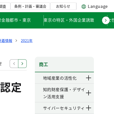
Language
調査
条例・計画・審議会
お知らせ
際金融都市・東京
東京の特区・外国企業誘致
女
新着情報
2021年
せ
購入商品使用評価
認定事業者及び認定商品一覧
商工
地域産業の活性化
認定
知的財産保護・デザイ
ン活用支援
サイバーセキュリティ