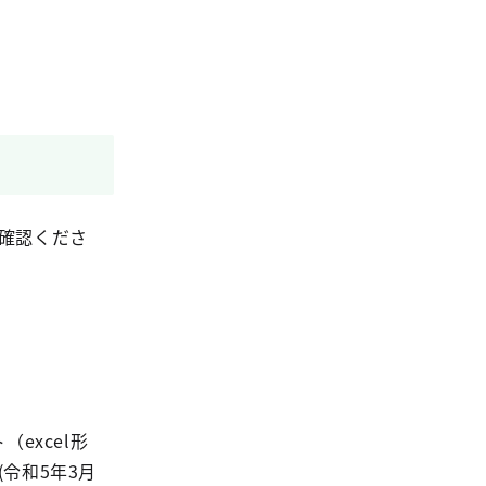
確認くださ
excel形
(令和5年3月