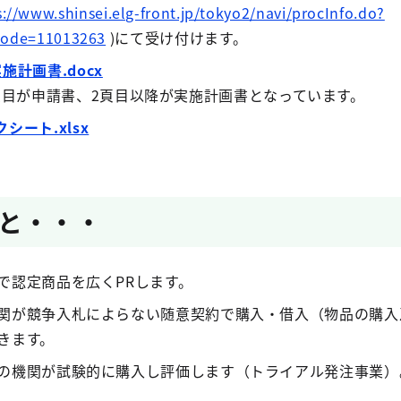
s://www.shinsei.elg-front.jp/tokyo2/navi/procInfo.do?
Code=11013263
)
にて受け付けます。
施計画書.docx
1頁目が申請書、2頁目以降が実施計画書となっています。
シート.xlsx
と・・・
で認定商品を広くPRします。
関が競争入札によらない随意契約で購入・借入（物品の購入
きます。
の機関が試験的に購入し評価します（トライアル発注事業）