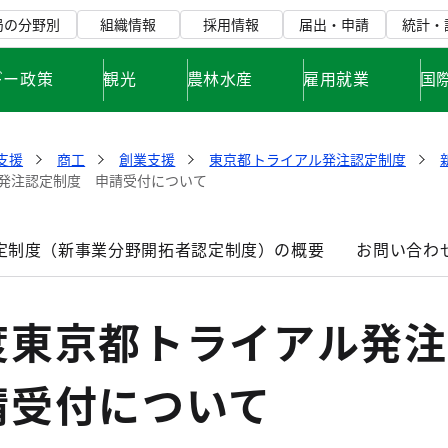
局の分野別
組織情報
採用情報
届出・申請
統計・
ギー政策
観光
農林水産
雇用就業
国
支援
商工
創業支援
東京都トライアル発注認定制度
発注認定制度 申請受付について
定制度（新事業分野開拓者認定制度）の概要
お問い合わ
度東京都トライアル発注
請受付について