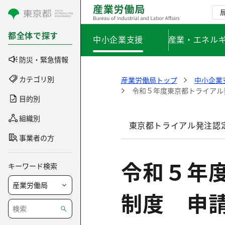
コンテンツにスキップ
都全体で探す
中小企業支援
産業・エネル
防災・緊急情報
カテゴリ別
産業労働局トップ
中小企業
令和５年度東京都トライアル
目的別
組織別
東京都トライアル発注認
事業者の方
令和５年
キーワード検索
制度 申