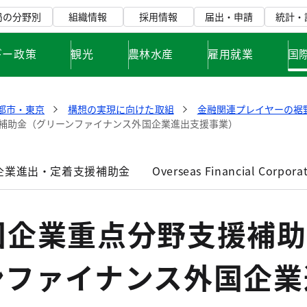
局の分野別
組織情報
採用情報
届出・申請
統計・
ギー政策
観光
農林水産
雇用就業
国
都市・東京
構想の実現に向けた取組
金融関連プレイヤーの裾
補助金（グリーンファイナンス外国企業進出支援事業）
企業進出・定着支援補助金
Overseas Financial Corpora
国企業重点分野支援補助
ンファイナンス外国企業