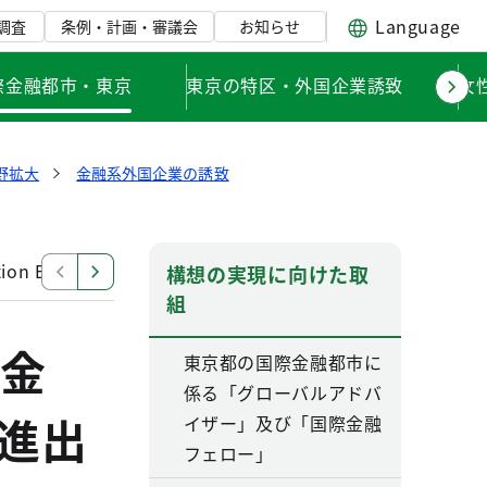
Language
調査
条例・計画・審議会
お知らせ
際金融都市・東京
東京の特区・外国企業誘致
女
野拡大
金融系外国企業の誘致
tion Establishment and Support Subsidy Program
金
構想の実現に向けた取
組
金
東京都の国際金融都市に
係る「グローバルアドバ
進出
イザー」及び「国際金融
フェロー」