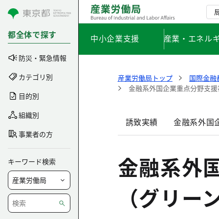
コンテンツにスキップ
都全体で探す
中小企業支援
産業・エネル
防災・緊急情報
カテゴリ別
産業労働局トップ
国際金融
金融系外国企業重点分野支援
目的別
組織別
誘致実績
金融系外国
事業者の方
金融系外
キーワード検索
（グリー