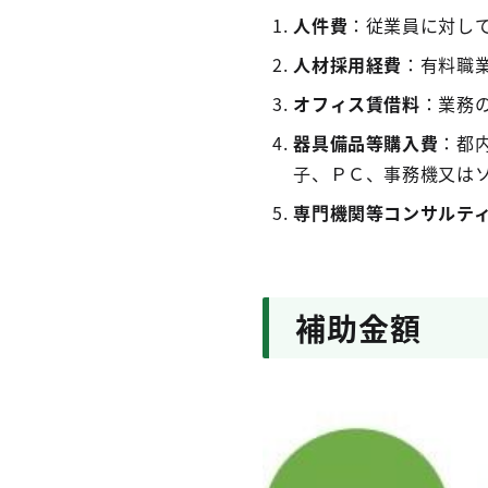
人件費
：従業員に対し
人材採用経費
：有料職
オフィス賃借料
：業務
器具備品等購入費
：都
子、ＰＣ、事務機又は
専門機関等コンサルテ
補助金額