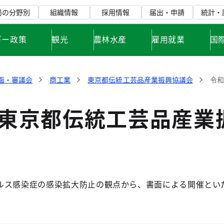
局の分野別
組織情報
採用情報
届出・申請
統計・
ギー政策
観光
農林水産
雇用就業
国
画・審議会
商工業
東京都伝統工芸品産業振興協議会
令和
度東京都伝統工芸品産業
ルス感染症の感染拡大防止の観点から、書面による開催とい