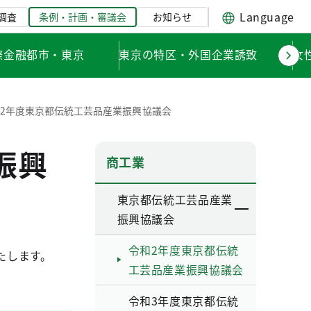
Language
調査
条例・計画・審議会
お知らせ
際金融都市・東京
東京の特区・外国企業誘致
女
2年度東京都伝統工芸品産業振興協議会
振興
商工業
東京都伝統工芸品産業
振興協議会
令和2年度東京都伝統
たします。
工芸品産業振興協議会
令和3年度東京都伝統