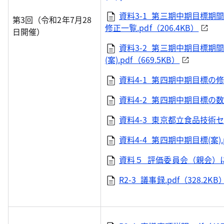
資料3-1_第三期中期目標
第3回（令和2年7月28
修正一覧.pdf（206.4KB）
日開催）
資料3-2_第三期中期目標
(案).pdf（669.5KB）
資料4-1_第四期中期目標の修正一
資料4-2_第四期中期目標の数値
資料4-3_東京都立食品技術セン
資料4-4_第四期中期目標(案).p
資料５_評価委員会（親会）につい
R2-3_議事録.pdf（328.2KB