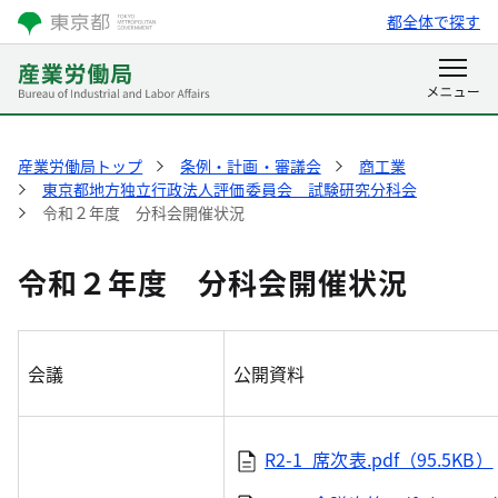
都全体で探す
産業労働局トップ
条例・計画・審議会
商工業
東京都地方独立行政法人評価委員会 試験研究分科会
令和２年度 分科会開催状況
令和２年度 分科会開催状況
会議
公開資料
R2-1_席次表.pdf（95.5KB）