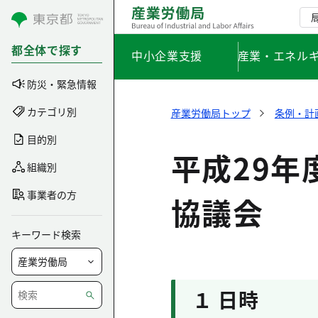
コンテンツにスキップ
都全体で探す
中小企業支援
産業・エネル
防災・緊急情報
カテゴリ別
産業労働局トップ
条例・計
目的別
平成29
組織別
事業者の方
協議会
キーワード検索
１ 日時