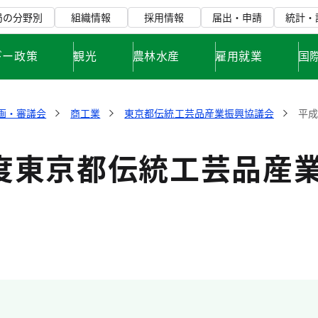
局の分野別
組織情報
採用情報
届出・申請
統計・
ギー政策
観光
農林水産
雇用就業
国
画・審議会
商工業
東京都伝統工芸品産業振興協議会
平成
年度東京都伝統工芸品産