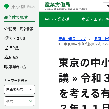
コンテンツにスキップ
都全体で探す
中小企業支援
産業・エネル
防災・緊急情報
カテゴリ別
産業労働局トップ
条例・計
東京の中小企業振興を考える
目的別
東京の中
組織別
事業者の方
議 » 令
キーワード検索
を考える
３年１１