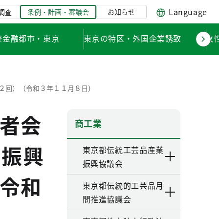
Language
調査
条例・計画・審議会
お知らせ
際金融都市・東京
東京の特区・外国企業誘致
女
第２回）（令和３年１１月８日）
者会
商工業
業振興
東京都伝統工芸品産業
振興協議会
令和
東京都伝統的工芸品月
間推進協議会