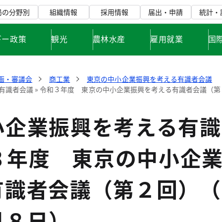
局の分野別
組織情報
採用情報
届出・申請
統計・
ギー政策
観光
農林水産
雇用就業
国
画・審議会
商工業
東京の中小企業振興を考える有識者会議
有識者会議 » 令和３年度 東京の中小企業振興を考える有識者会議（
小企業振興を考える有識
和３年度 東京の中小企
有識者会議（第２回）（
月８日）