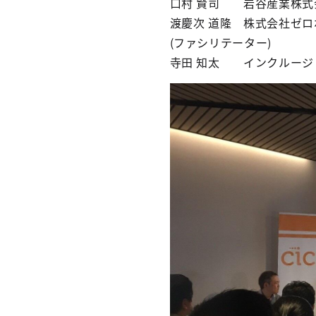
口村 賢司 岩谷産業株式会
渡慶次 道隆 株式会社ゼロ
(ファシリテーター)
寺田 知太 インクルージ