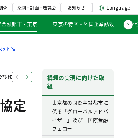
Language
調査
条例・計画・審議会
お知らせ
際金融都市・東京
東京の特区・外国企業誘致
女
スの推進
及び株式会社きらぼし銀行との連携協定
株式会社群馬銀
構想の実現に向けた取
組
協定
東京都の国際金融都市に
係る「グローバルアドバ
イザー」及び「国際金融
フェロー」