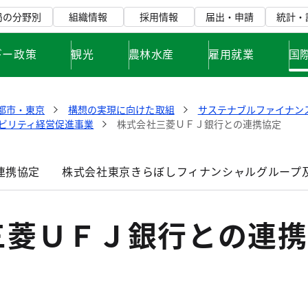
局の分野別
組織情報
採用情報
届出・申請
統計・
ギー政策
観光
農林水産
雇用就業
国
都市・東京
構想の実現に向けた取組
サステナブルファイナン
ビリティ経営促進事業
株式会社三菱ＵＦＪ銀行との連携協定
連携協定
株式会社東京きらぼしフィナンシャルグループ
三菱ＵＦＪ銀行との連携