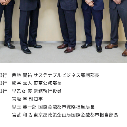
 西地 賢祐 サステナブルビジネス部副部長
 熊谷 嘉人 東京公務部長
 早乙女 実 常務執行役員
 学 副知事
一郎 国際金融都市戦略担当局長
 東京都政策企画局国際金融都市担当部長