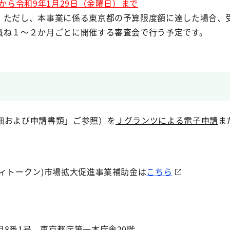
）から令和9年1月29日（金曜日）まで
。ただし、本事業に係る東京都の予算限度額に達した場合、
概ね１～２か月ごとに開催する審査会で行う予定です。
細および申請書類」ご参照）を
Ｊグランツによる電子申請
ま
ィトークン)市場拡大促進事業補助金は
こちら
8番1号 東京都庁第一本庁舎20階