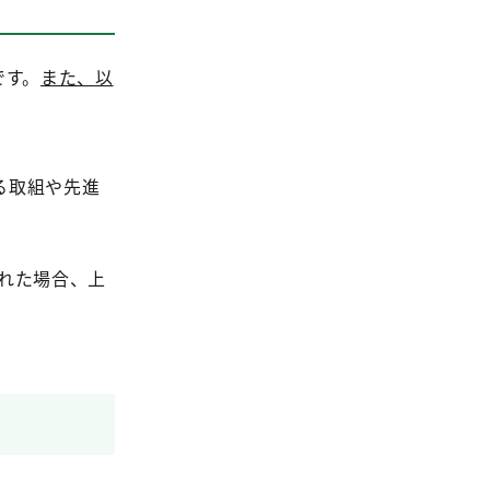
です。
また、以
る取組や先進
れた場合、上