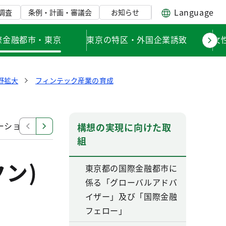
Language
調査
条例・計画・審議会
お知らせ
際金融都市・東京
東京の特区・外国企業誘致
女
野拡大
フィンテック産業の育成
ーション支援事業補助金
フィンテック支援ファンド
構想の実現に向けた取
組
ン)
東京都の国際金融都市に
係る「グローバルアドバ
イザー」及び「国際金融
フェロー」