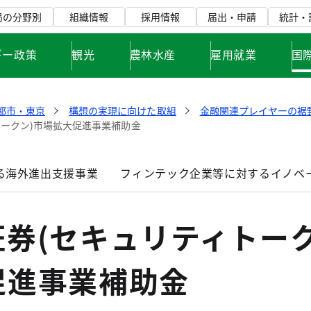
局の分野別
組織情報
採用情報
届出・申請
統計・
ギー政策
観光
農林水産
雇用就業
国
都市・東京
構想の実現に向けた取組
金融関連プレイヤーの裾
トークン)市場拡大促進事業補助金
る海外進出支援事業
フィンテック企業等に対するイノベ
券(セキュリティトーク
促進事業補助金