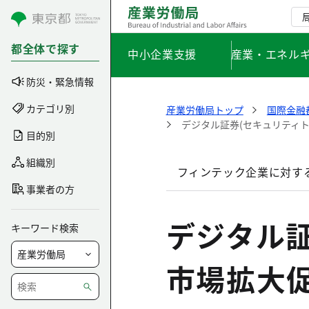
コンテンツにスキップ
都全体で探す
中小企業支援
産業・エネル
防災・緊急情報
カテゴリ別
産業労働局トップ
国際金融
デジタル証券(セキュリティ
目的別
組織別
フィンテック企業に対す
事業者の方
デジタル証
キーワード検索
市場拡大