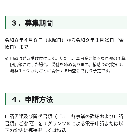
３．募集期間
令和８年４月８日（水曜日）から令和９年１月29日（金
曜日）まで
申請は随時受け付けます。ただし、本事業に係る東京都の予算
限度額に達した場合、受付を締め切ります。補助金の採択は、
概ね１～２か月ごとに開催する審査会で行う予定です。
４．申請方法
申請書類及び関係書類（「５．各事業の詳細および申請
書類」ご参照）を
Ｊグランツ※による電子申請
または以
下の宛先に
郵送若しくは持込