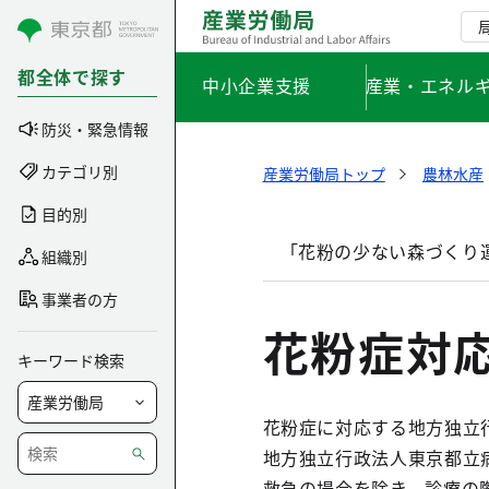
コンテンツにスキップ
都全体で探す
中小企業支援
産業・エネル
防災・緊急情報
カテゴリ別
産業労働局トップ
農林水産
目的別
「花粉の少ない森づくり
組織別
事業者の方
花粉症対
キーワード検索
花粉症に対応する地方独立
地方独立行政法人東京都立
救急の場合を除き、診療の