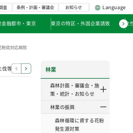
Language
調査
条例・計画・審議会
お知らせ
際金融都市・東京
東京の特区・外国企業誘致
女
花粉症対応病院
主伐等）による花粉発生源対策
花粉症対策関係局リンク
林業
森林計画・審議会・施
策・統計・お知らせ
林業の振興
森林循環に資する花粉
発生源対策