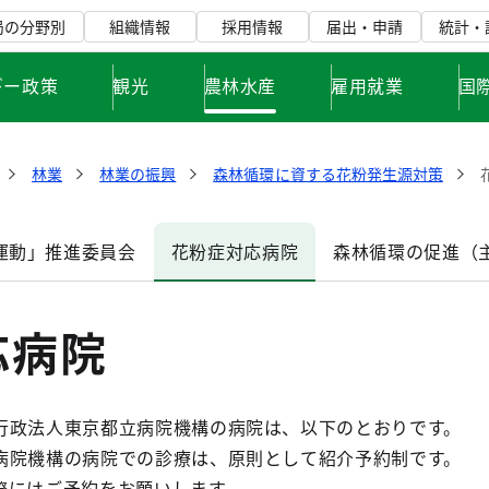
局の分野別
組織情報
採用情報
届出・申請
統計・
ギー政策
観光
農林水産
雇用就業
国
林業
林業の振興
森林循環に資する花粉発生源対策
運動」推進委員会
花粉症対応病院
森林循環の促進（
応病院
行政法人東京都立病院機構の病院は、以下のとおりです。
病院機構の病院での診療は、原則として紹介予約制です。
際にはご予約をお願いします。