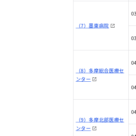
0
（7）墨東病院
0
0
（8）多摩総合医療セ
ンター
0
0
（9）多摩北部医療セ
ンター