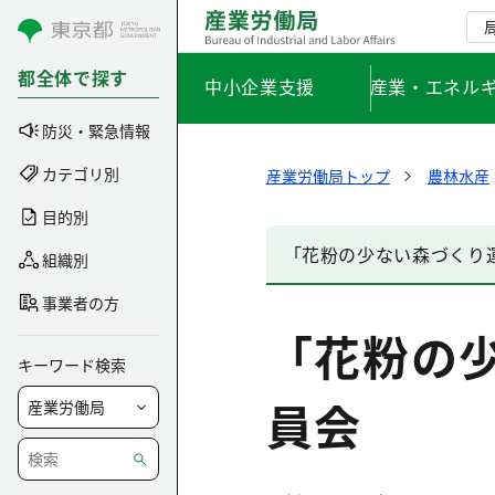
コンテンツにスキップ
都全体で探す
中小企業支援
産業・エネル
防災・緊急情報
カテゴリ別
産業労働局トップ
農林水産
目的別
「花粉の少ない森づくり
組織別
事業者の方
「花粉の
キーワード検索
員会