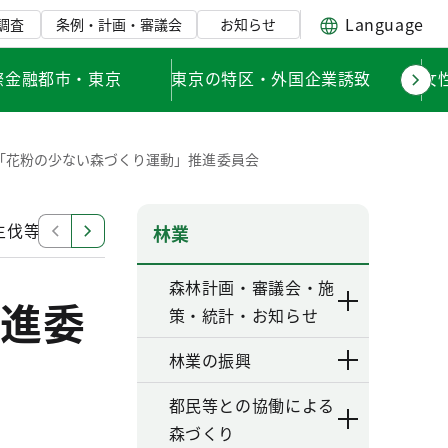
Language
調査
条例・計画・審議会
お知らせ
際金融都市・東京
東京の特区・外国企業誘致
女
「花粉の少ない森づくり運動」推進委員会
主伐等）による花粉発生源対策
花粉症対策関係局リンク
林業
森林計画・審議会・施
進委
策・統計・お知らせ
林業の振興
都民等との協働による
森づくり