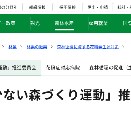
局の分野別
組織情報
採用情報
届出・申請
統計・
ギー政策
観光
農林水産
雇用就業
国
林業
林業の振興
森林循環に資する花粉発生源対策
運動」推進委員会
花粉症対応病院
森林循環の促進（
少ない森づくり運動」推