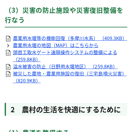
（3）災害の防止施設や災害復旧整備を
行なう
農業用水堰等の機能回復（多摩川水系） （409.3KB）
農業用水堰の地図（MAP）はこちらから
頭首工取水ゲート遠隔操作システムの整備による
（259.8KB）
溢水被害の防止（日野用水堰地区） （259.8KB）
被災した農地・農業用施設の復旧（三宅島噴火災害）
（820.9KB）
2 農村の生活を快適にするために