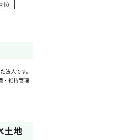
した法人です。
備・維持管理
水土地