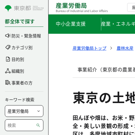
コンテンツにスキップ
都全体で探す
中小企業支援
産業・エネル
防災・緊急情報
カテゴリ別
産業労働局トップ
農林水産
目的別
事業紹介（東京都の農業
組織別
事業者の方
東京の土
キーワード検索
田んぼや畑は、お米・野
全・美しい景観の形成・
区は、多摩地域市町村に