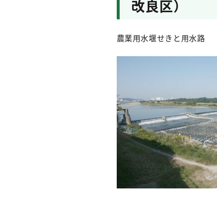
改良区）
農業用水堰せきと用水路