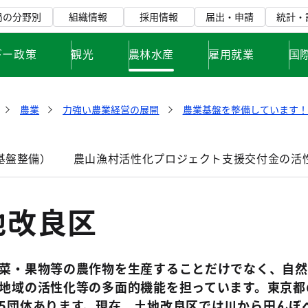
局の分野別
組織情報
採用情報
届出・申請
統計・
ギー政策
観光
農林水産
雇用就業
国
農業
力強い農業経営の展開
農業基盤を整備しています
基盤整備）
農山漁村活性化プロジェクト支援交付金の活
地改良区
菜・果物等の農作物を生産することだけでなく、自然
地域の活性化等の多面的機能を担っています。東京都
5団体あります。現在、土地改良区では川から田んぼ