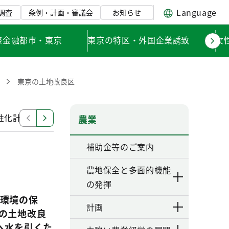
Language
調査
条例・計画・審議会
お知らせ
際金融都市・東京
東京の特区・外国企業誘致
女
！
東京の土地改良区
性化計画について
農山漁村活性化プロジェクト支援交付
農業
補助金等のご案内
農地保全と多面的機能
の発揮
環境の保
計画
の土地改良
へ水を引くた