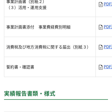
事業計画書（別紙２）
PD
（３）活用・運用支援
PD
事業計画書添付 事業費経費別明細
PD
消費税及び地方消費税に関する届出（別紙３）
PD
誓約書・確認書
実績報告書類・様式