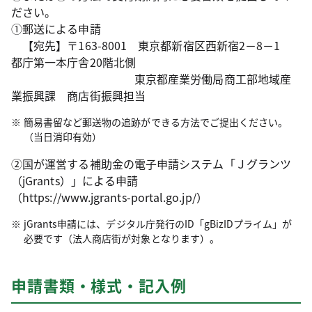
ださい。
①郵送による申請
【宛先】〒163-8001 東京都新宿区西新宿2－8－1
都庁第一本庁舎20階北側
東京都産業労働局商工部地域産
業振興課 商店街振興担当
簡易書留など郵送物の追跡ができる方法でご提出ください。
（当日消印有効）
②国が運営する補助金の電子申請システム「Ｊグランツ
（jGrants）」による申請
（https://www.jgrants-portal.go.jp/）
jGrants申請には、デジタル庁発行のID「gBizIDプライム」が
必要です（法人商店街が対象となります）。
申請書類・様式・記入例