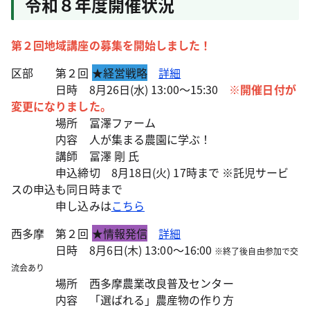
令和８年度開催状況
第２回地域講座の募集を開始しました！
区部 第２回
★経営戦略
詳細
日時 8月26日(水) 13:00～15:30
※開催日付が
変更になりました。
場所 冨澤ファーム
内容 人が集まる農園に学ぶ！
講師 冨澤 剛 氏
申込締切 8月18日(火) 17時まで ※託児サービ
スの申込も同日時まで
申し込みは
こちら
西多摩 第２回
★情報発信
詳細
日時 8月6日(木) 13:00～16:00
※終了後自由参加で交
流会あり
場所 西多摩農業改良普及センター
内容 「選ばれる」農産物の作り方