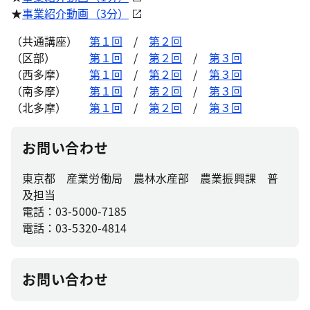
★
事業紹介動画（3分）
（共通講座）
第１回
/
第２回
（区部）
第１回
/
第２回
/
第３回
（西多摩）
第１回
/
第２回
/
第３回
（南多摩）
第１回
/
第２回
/
第３回
（北多摩）
第１回
/
第２回
/
第３回
お問い合わせ
東京都 産業労働局 農林水産部 農業振興課 普
及担当
電話：03-5000-7185
電話：03-5320-4814
お問い合わせ