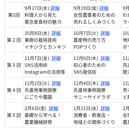
9月17日(水)
詳細
9月19日(金)
詳細
9
第1回
料理人から見た
女性農業者のための
わ
東京産食材の魅力
売れるしくみづくり
ラ
10月8日(水)
詳細
10月7日(火)
詳細
1
第２回
果樹の栽培技術
農産物の売り方
地
イチジクとカンキツ
POPづくり
ボ
11月7日(金)
詳細
11月6日(木)
詳細
1
第３回
SNS活用術
初心者のための
先
Instagramの活用等
SNS発信術
関ﾌ
12月2日(火)
詳細
12月4日(木)
詳細
1
第４回
先進地事例視察
先進地事例視察
売
にごりや農園
サニーサイドラボ
と
2月6日(金)
詳細
1月21日(水)
詳細
2
第５回
基礎から学べる！
消費者・飲食店・
女
農業機械研修
地域との関係づくり
農