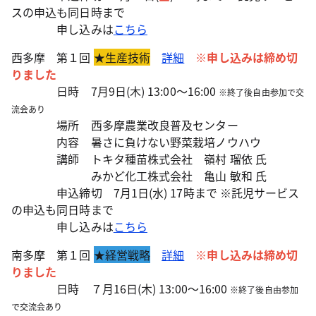
スの申込も同日時まで
申し込みは
こちら
西多摩 第１回
★生産技術
詳細
※申し込みは締め切
りました
日時 7月9日(木) 13:00～16:00
※終了後自由参加で交
流会あり
場所 西多摩農業改良普及センター
内容 暑さに負けない野菜栽培ノウハウ
講師 トキタ種苗株式会社 嶺村 瑠依 氏
みかど化工株式会社 亀山 敏和 氏
申込締切 7月1日(水) 17時まで ※託児サービス
の申込も同日時まで
申し込みは
こちら
南多摩 第１回
★経営戦略
詳細
※申し込みは締め切
りました
日時 ７月16日(木) 13:00～16:00
※終了後自由参加
で交流会あり