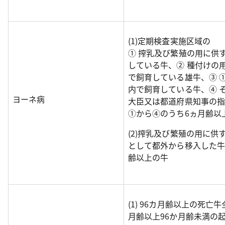
(1)定期検査実施区域の
① 搾乳及び繁殖の用に供
している牛、② 種付けの
で飼育している雄牛、③ 
内で飼育している牛、④ 
ヨーネ病
大臣又は都道府県知事の指
①から④のうち6ヵ月齢以
(2)搾乳及び繁殖の用に供
として都外から移入した牛
齢以上の牛
(1) 96カ月齢以上の死亡
月齢以上96か月齢未満の