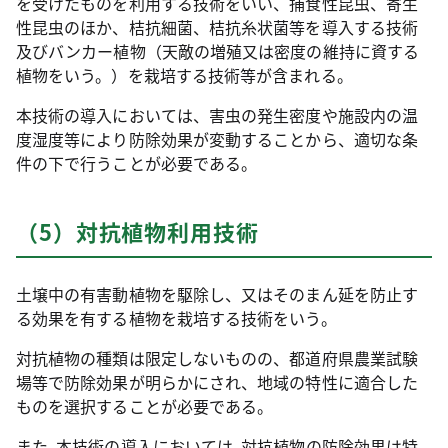
を受けたものを利用する技術をいい、捕食性昆虫、寄生
性昆虫のほか、桔抗細菌、桔抗糸状菌等を導入する技術
及びバンカー植物（天敵の増殖又は密度の維持に資する
植物をいう。）を栽培する技術等が含まれる。
本技術の導入においては、害虫の発生密度や施設内の温
度湿度等により防除効果が変動することから、適切な条
件の下で行うことが必要である。
（5）対抗植物利用技術
土壌中の有害動植物を駆除し、又はそのまん延を防止す
る効果を有する植物を栽培する技術をいう。
対抗植物の種類は限定しないものの、都道府県農業試験
場等で防除効果が明らかにされ、地域の特性に適合した
ものを選択することが必要である。
また､本技術の導入においては､対抗植物の防除効果は特