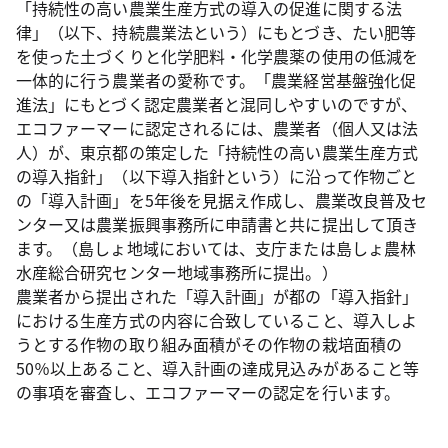
「持続性の高い農業生産方式の導入の促進に関する法
律」（以下、持続農業法という）にもとづき、たい肥等
を使った土づくりと化学肥料・化学農薬の使用の低減を
一体的に行う農業者の愛称です。「農業経営基盤強化促
進法」にもとづく認定農業者と混同しやすいのですが、
エコファーマーに認定されるには、農業者（個人又は法
人）が、東京都の策定した「持続性の高い農業生産方式
の導入指針」（以下導入指針という）に沿って作物ごと
の「導入計画」を5年後を見据え作成し、農業改良普及セ
ンター又は農業振興事務所に申請書と共に提出して頂き
ます。（島しょ地域においては、支庁または島しょ農林
水産総合研究センター地域事務所に提出。）
農業者から提出された「導入計画」が都の「導入指針」
における生産方式の内容に合致していること、導入しよ
うとする作物の取り組み面積がその作物の栽培面積の
50％以上あること、導入計画の達成見込みがあること等
の事項を審査し、エコファーマーの認定を行います。