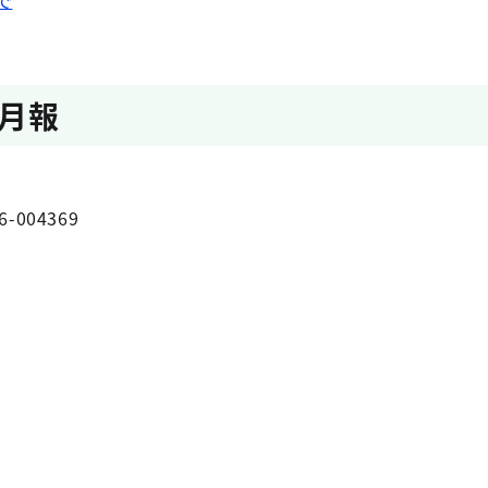
で
月報
6-004369