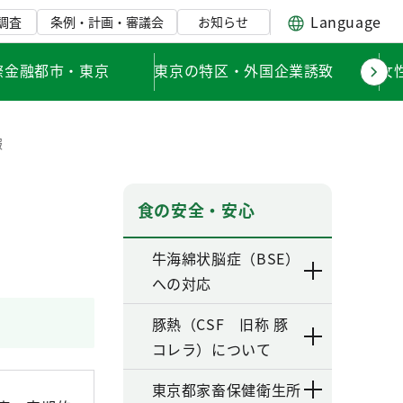
Language
調査
条例・計画・審議会
お知らせ
際金融都市・東京
東京の特区・外国企業誘致
女
報
食の安全・安心
牛海綿状脳症（BSE）
への対応
豚熱（CSF 旧称 豚
コレラ）について
東京都家畜保健衛生所