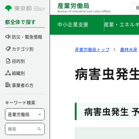
コンテンツにスキップ
都全体で探す
中小企業支援
産業・エネル
防災・緊急情報
カテゴリ別
産業労働局トップ
農林水産
目的別
病害虫発生
組織別
事業者の方
キーワード検索
病害虫発生 