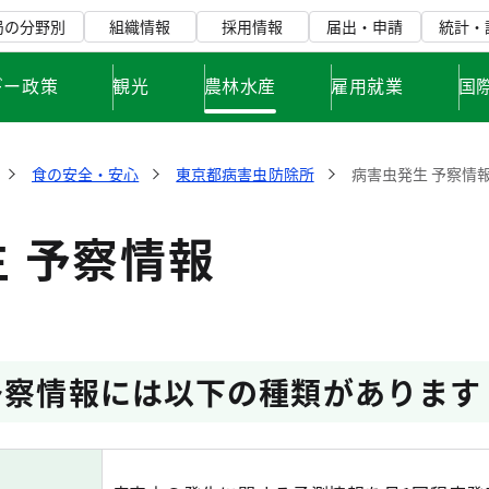
局の分野別
組織情報
採用情報
届出・申請
統計・
ギー政策
観光
農林水産
雇用就業
国
食の安全・安心
東京都病害虫防除所
病害虫発生 予察情
 予察情報
予察情報には以下の種類があります