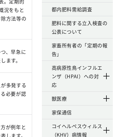
表。定期的
都内肥料需給調査
概況をもと
防除方法等の
肥料に関する立入検査の
公表について
家畜所有者の「定期の報
かつ、早急に
告」
表します。
高病原性鳥インフルエ
ンザ（HPAI）への対
応
虫が多発する
じる必要が認
獣医療
家保通信
コイヘルペスウィルス
仕方が例年と
（KHV）病情報
発表します。